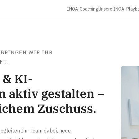
INQA-Coaching
Unsere INQA-Playb
 BRINGEN WIR IHR
FT.
 & KI-
 aktiv gestalten –
lichem Zuschuss.
egleiten Ihr Team dabei, neue