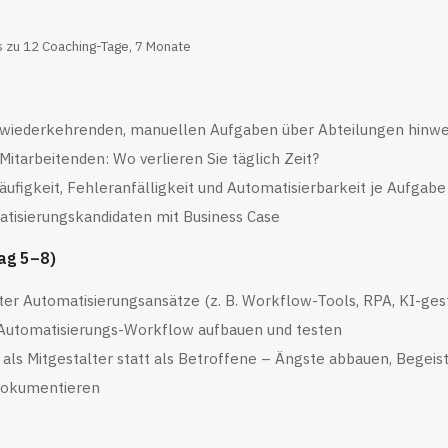
s zu 12 Coaching-Tage, 7 Monate
r wiederkehrenden, manuellen Aufgaben über Abteilungen hinw
itarbeitenden: Wo verlieren Sie täglich Zeit?
figkeit, Fehleranfälligkeit und Automatisierbarkeit je Aufgabe
atisierungskandidaten mit Business Case
ag 5–8)
 Automatisierungsansätze (z. B. Workflow-Tools, RPA, KI-gest
 Automatisierungs-Workflow aufbauen und testen
als Mitgestalter statt als Betroffene – Ängste abbauen, Begei
dokumentieren