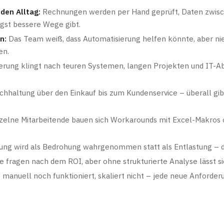
den Alltag:
Rechnungen werden per Hand geprüft, Daten zwisc
gst bessere Wege gibt.
n:
Das Team weiß, dass Automatisierung helfen könnte, aber nie
en.
rung klingt nach teuren Systemen, langen Projekten und IT-Abh
hhaltung über den Einkauf bis zum Kundenservice – überall gibt
zelne Mitarbeitende bauen sich Workarounds mit Excel-Makros o
ung wird als Bedrohung wahrgenommen statt als Entlastung – di
 fragen nach dem ROI, aber ohne strukturierte Analyse lässt sic
manuell noch funktioniert, skaliert nicht – jede neue Anforder